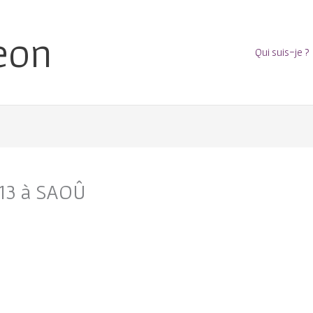
eon
Qui suis-je ?
13 à SAOÛ