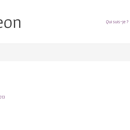
eon
Qui suis-je ?
013