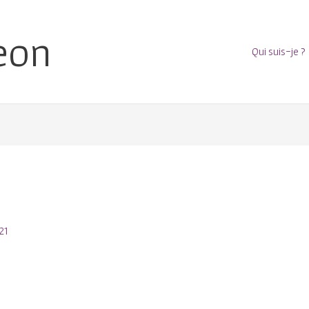
eon
Qui suis-je ?
3
21