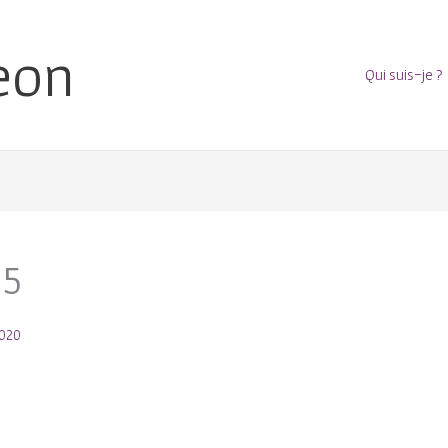
eon
Qui suis-je ?
15
020