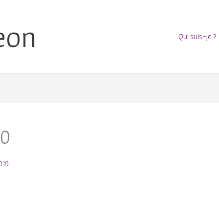
eon
Qui suis-je ?
10
019