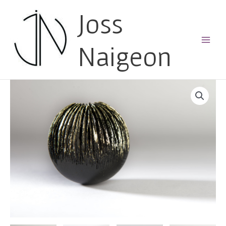
Joss
Naigeon
Main
Menu