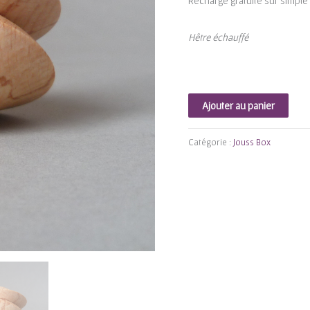
Recharge gratuite sur simple
Hêtre échauffé
quantité
Ajouter au panier
de
Jouss
Catégorie :
Jouss Box
Box